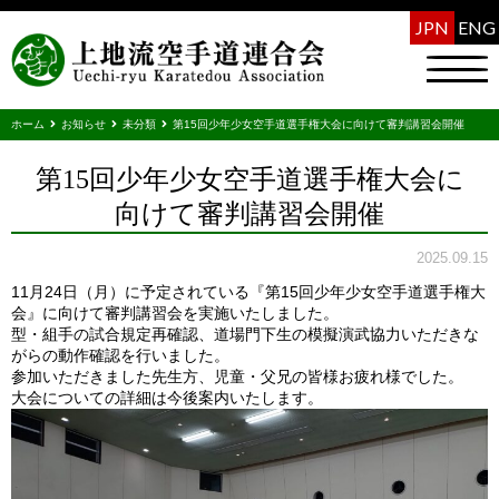
JPN
ENG
ホーム
お知らせ
未分類
第15回少年少女空手道選手権大会に向けて審判講習会開催
第15回少年少女空手道選手権大会に
向けて審判講習会開催
2025.09.15
11月24日（月）に予定されている『第15回少年少女空手道選手権大
会』に向けて審判講習会を実施いたしました。
型・組手の試合規定再確認、道場門下生の模擬演武協力いただきな
がらの動作確認を行いました。
参加いただきました先生方、児童・父兄の皆様お疲れ様でした。
大会についての詳細は今後案内いたします。