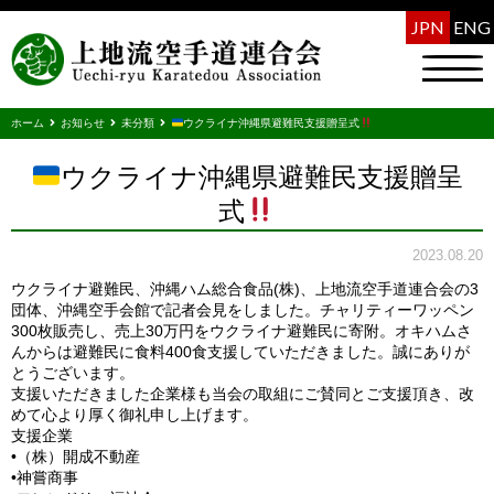
JPN
ENG
ホーム
お知らせ
未分類
ウクライナ沖縄県避難民支援贈呈式
ウクライナ沖縄県避難民支援贈呈
式
2023.08.20
ウクライナ避難民、沖縄ハム総合食品(株)、上地流空手道連合会の3
団体、沖縄空手会館で記者会見をしました。チャリティーワッペン
300枚販売し、売上30万円をウクライナ避難民に寄附。オキハムさ
んからは避難民に食料400食支援していただきました。誠にありが
とうございます。
支援いただきました企業様も当会の取組にご賛同とご支援頂き、改
めて心より厚く御礼申し上げます。
支援企業
•（株）開成不動産
•神嘗商事