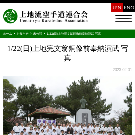
JPN
ENG
ホーム
お知らせ
未分類
1/22(日)上地完文翁銅像前奉納演武 写真
1/22(日)上地完文翁銅像前奉納演武 写
真
2023.02.01