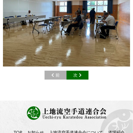
前
次
TOP
お知らせ
上地流空手道連合会について
道場紹介