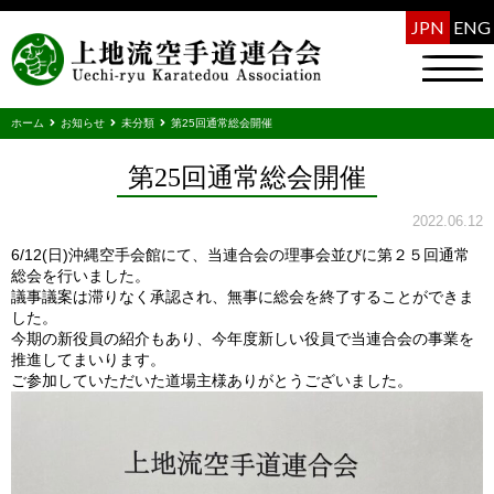
JPN
ENG
ホーム
お知らせ
未分類
第25回通常総会開催
第25回通常総会開催
2022.06.12
6/12(日)沖縄空手会館にて、当連合会の理事会並びに第２５回通常
総会を行いました。
議事議案は滞りなく承認され、無事に総会を終了することができま
した。
今期の新役員の紹介もあり、今年度新しい役員で当連合会の事業を
推進してまいります。
ご参加していただいた道場主様ありがとうございました。